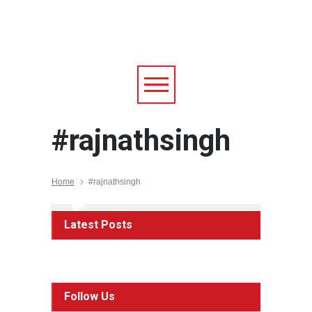
#rajnathsingh
Home
#rajnathsingh
Latest Posts
Follow Us