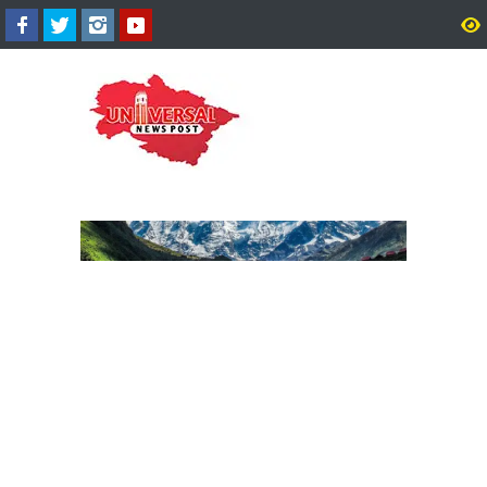
राष्ट्रीय अध्यक्ष के नेतृत्व में दिल्ली में
एनडीए के उपराष्ट्रपति उम्मी
चल रही है भाजपा प्रदेश कोर ग्रुप
सीपी राधाकृष्णन, संसदीय बोर्
की बैठक।
बैठक में हुआ नाम का ऐलान।