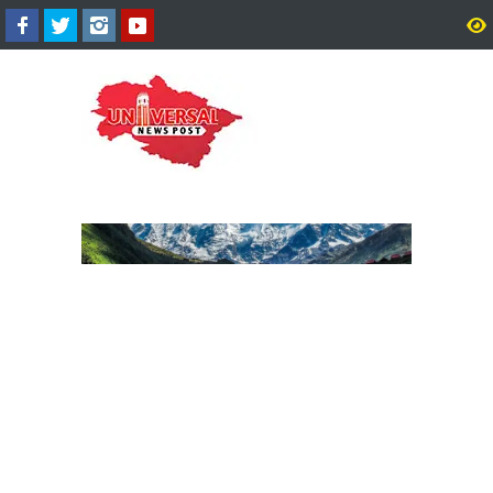
निर्मल आश्रम ऋषिकेश द्वारा नव वर्ष
भाजपा ने नगरपालिका और
अभिनंदन एवं अपने दो संस्थानों का
नगरपंचायतों के अध्यक्ष पदों क
स्थापना दिवस उत्सव का आगाज गुरू
उम्मीदवारों की लिस्ट की जारी, 
ग्रंथ साहिब जी के 51 अखंड पाठों
कौन कहां से।
से।