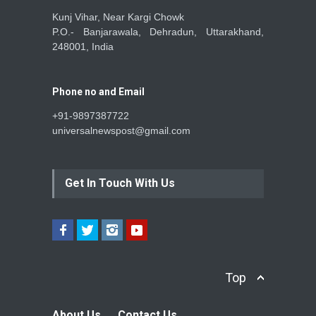
Kunj Vihar, Near Kargi Chowk
P.O.- Banjarawala, Dehradun, Uttarakhand,
248001, India
Phone no and Email
+91-9897387722
universalnewspost@gmail.com
Get In Touch With Us
Top
About Us
Contact Us